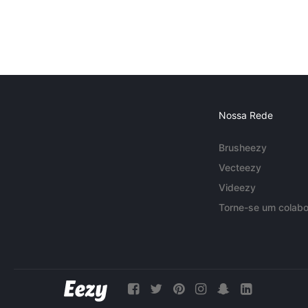
Nossa Rede
Brusheezy
Vecteezy
Videezy
Torne-se um colabo