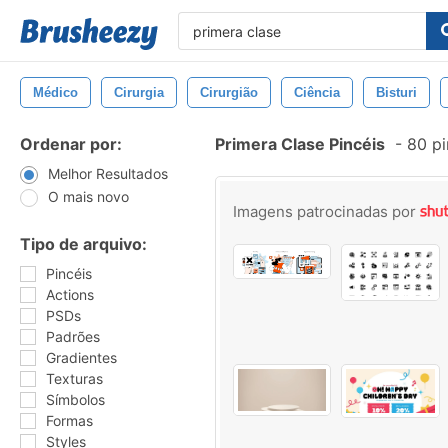
Médico
Cirurgia
Cirurgião
Ciência
Bisturi
Ordenar por:
Primera Clase Pincéis
-
80 pi
Melhor Resultados
O mais novo
Imagens patrocinadas por
Tipo de arquivo:
Pincéis
Actions
PSDs
Padrões
Gradientes
Texturas
Símbolos
Formas
Styles