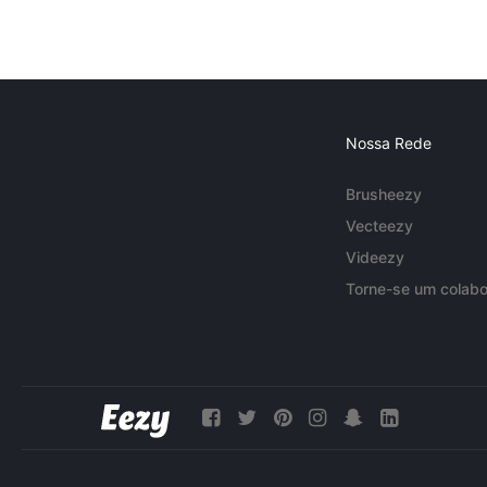
Nossa Rede
Brusheezy
Vecteezy
Videezy
Torne-se um colabo