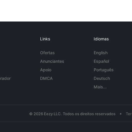
Links
Idiomas
Ofertas
English
Anunciantes
Español
Apoio
Português
rador
DMCA
Deutsch
Mais...
•
© 2026 Eezy LLC. Todos os direitos reservados
Te