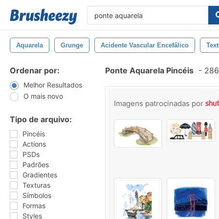
Aquarela
Grunge
Acidente Vascular Encefálico
Text
Ordenar por:
Ponte Aquarela Pincéis
-
286 
Melhor Resultados
O mais novo
Imagens patrocinadas por
Tipo de arquivo:
Pincéis
Actions
PSDs
Padrões
Gradientes
Texturas
Símbolos
Formas
Styles