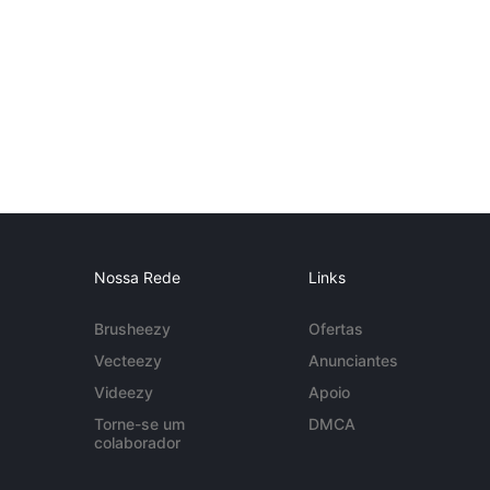
Nossa Rede
Links
Brusheezy
Ofertas
Vecteezy
Anunciantes
Videezy
Apoio
Torne-se um
DMCA
colaborador