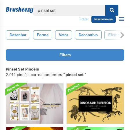
echar
Entrar
Inscreva-se
Desenhar
Forma
Vetor
Decorativo
Elemento
Filters
Pinsel Set Pincéis
2.012 pincéis correspondentes
pinsel set