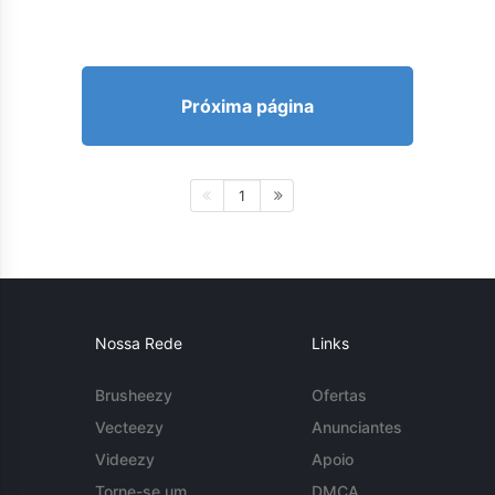
Próxima página
1
Nossa Rede
Links
Brusheezy
Ofertas
Vecteezy
Anunciantes
Videezy
Apoio
Torne-se um
DMCA