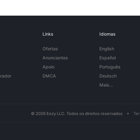
Links
Idiomas
Ofertas
English
Anunciantes
Español
Apoio
Português
rador
DMCA
Deutsch
Mais...
•
© 2026 Eezy LLC. Todos os direitos reservados
Te