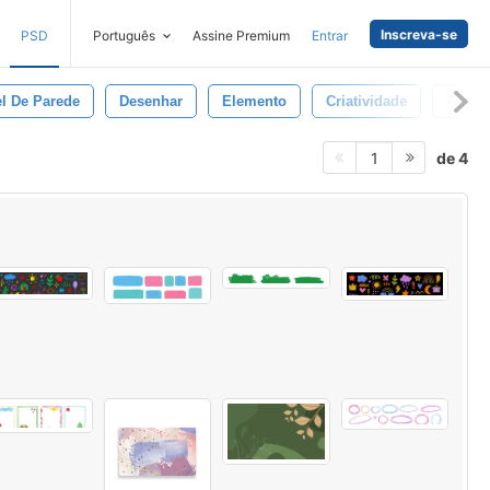
Inscreva-se
PSD
Português
Assine Premium
Entrar
l De Parede
Desenhar
Elemento
Criatividade
Arte
de 4
1