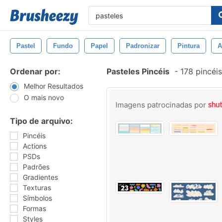
Pastel
Fundo
Papel
Padronizar
Pintura
A
Ordenar por:
Pasteles Pincéis
-
178 pincéi
Melhor Resultados
O mais novo
Imagens patrocinadas por
Tipo de arquivo:
Pincéis
Actions
PSDs
Padrões
Gradientes
Texturas
Símbolos
Formas
Styles