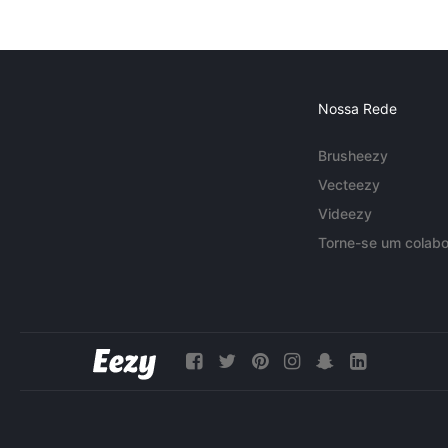
Nossa Rede
Brusheezy
Vecteezy
Videezy
Torne-se um colabo