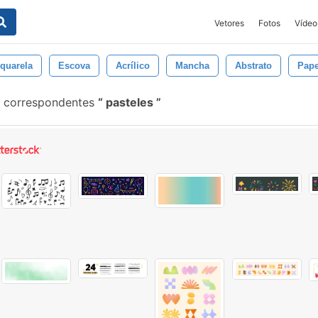
Vetores
Fotos
Vídeo
quarela
Escova
Acrílico
Mancha
Abstrato
Pape
s correspondentes
pasteles