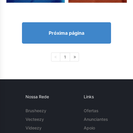
Próxima página
1
Nossa Rede
Links
Brusheezy
Ofertas
Vecteezy
Anunciantes
Videezy
Apoio