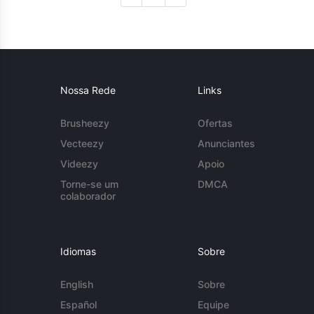
Nossa Rede
Links
Brusheezy
Ofertas
Vecteezy
Anunciantes
Videezy
Apoio
Torne-se um
DMCA
colaborador
Idiomas
Sobre
English
Sobre
Español
Equipe