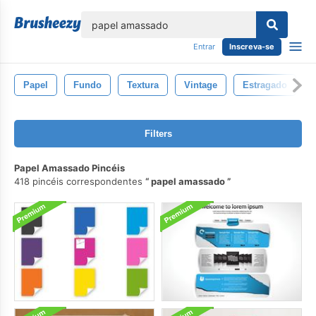
echar
Entrar
Inscreva-se
Papel
Fundo
Textura
Vintage
Estragado
Filters
Papel Amassado Pincéis
418 pincéis correspondentes
papel amassado