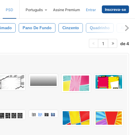
Inscreva-se
PSD
Português
Assine Premium
Entrar
nimado
Pano De Fundo
Cinzento
Quadrinho
Arte
de 4
1