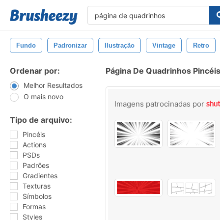
Fundo
Padronizar
Ilustração
Vintage
Retro
Ordenar por:
Página De Quadrinhos Pincéi
Melhor Resultados
O mais novo
Imagens patrocinadas por
Tipo de arquivo:
Pincéis
Actions
PSDs
Padrões
Gradientes
Texturas
Símbolos
Formas
Styles