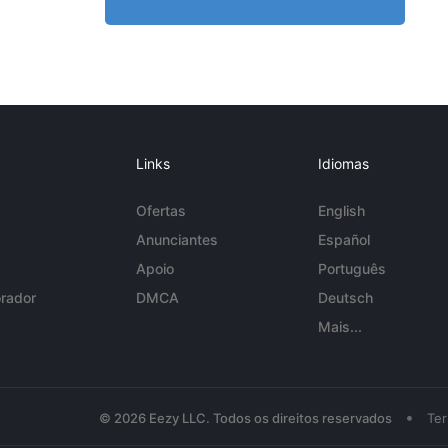
Links
Idiomas
Ofertas
English
Anunciantes
Español
Apoio
Português
rador
DMCA
Deutsch
Mais...
•
© 2026 Eezy LLC. Todos os direitos reservados
Te