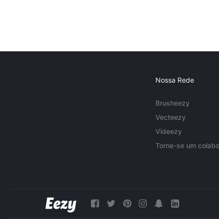
Nossa Rede
Brusheezy
Vecteezy
Videezy
Torne-se um colabo