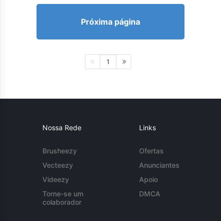
Próxima página
1
Nossa Rede
Links
Brusheezy
Ofertas
Vecteezy
Anunciantes
Videezy
Apoio
Torne-se um
DMCA
colaborador