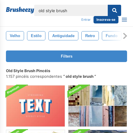
echar
Entrar
Inscreva-se
Velho
Estilo
Antiguidade
Retro
Fundo
Vi
Filters
Old Style Brush Pincéis
1.157 pincéis correspondentes
old style brush