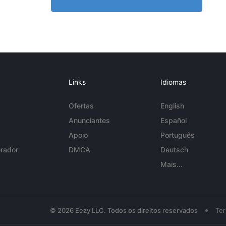
Links
Idiomas
Ofertas
English
Anunciantes
Español
Apoio
Português
rador
DMCA
Deutsch
Mais...
•
© 2026 Eezy LLC. Todos os direitos reservados
Te