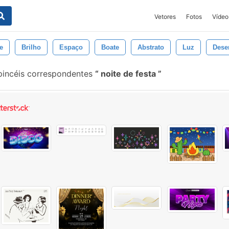
Vetores
Fotos
Vídeo
e
Brilho
Espaço
Boate
Abstrato
Luz
Dese
pincéis correspondentes
noite de festa