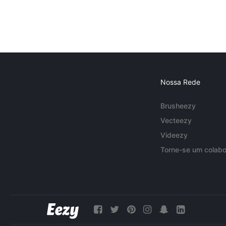
Nossa Rede
Brusheezy
Vecteezy
Videezy
Torne-se um colabo