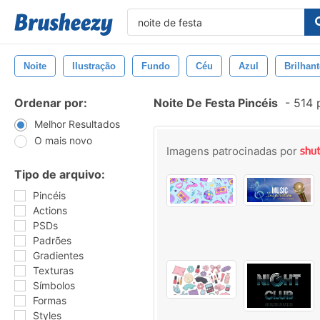
Noite
Ilustração
Fundo
Céu
Azul
Brilhant
Ordenar por:
Noite De Festa Pincéis
-
514 
Melhor Resultados
O mais novo
Imagens patrocinadas por
Tipo de arquivo:
Pincéis
Actions
PSDs
Padrões
Gradientes
Texturas
Símbolos
Formas
Styles