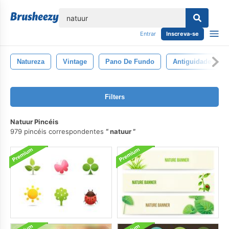
echar
Entrar
Inscreva-se
Natureza
Vintage
Pano De Fundo
Antiguidade
Filters
Natuur Pincéis
979 pincéis correspondentes
natuur