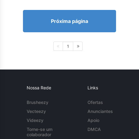
Próxima página
1
Nossa Rede
Links
Brusheezy
Ofertas
Vecteezy
Anunciantes
Videezy
Apoio
Torne-se um
DMCA
colaborador