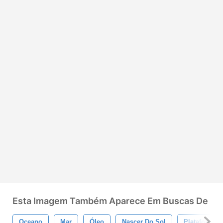
Esta Imagem Também Aparece Em Buscas De
Oceano
Mar
Óleo
Nascer Do Sol
Plataforma 