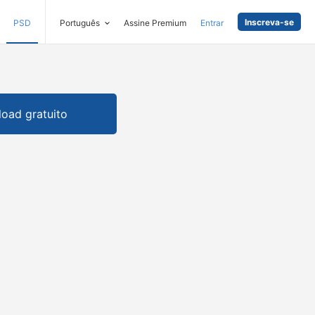
Inscreva-se
PSD
Português
Assine Premium
Entrar
oad gratuito