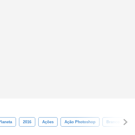
Planeta
2016
Ações
Ação Photoshop
Branco
F