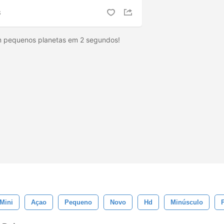
S
m pequenos planetas em 2 segundos!
Mini
Açao
Pequeno
Novo
Hd
Minúsculo