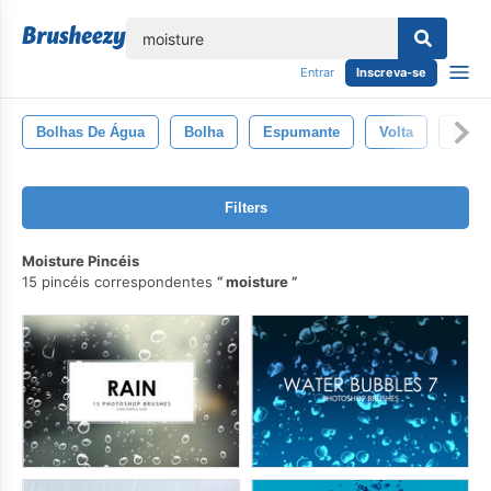
echar
Entrar
Inscreva-se
Bolhas De Água
Bolha
Espumante
Volta
Natur
Filters
Moisture Pincéis
15 pincéis correspondentes
moisture