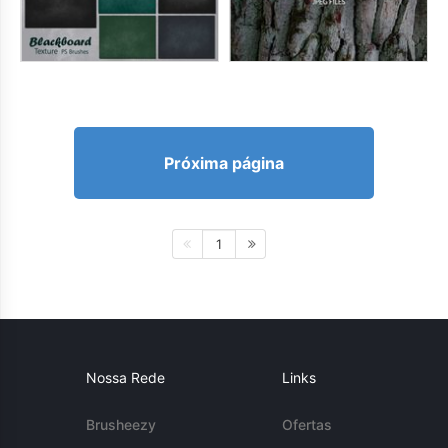
Próxima página
1
Nossa Rede
Links
Brusheezy
Ofertas