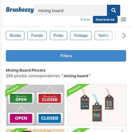
echar
Entrar
Inscreva-se
Borda
Fundo
Preto
Vintage
Velho
Rústic
Filters
Mixing Board Pincéis
296 pincéis correspondentes
mixing board