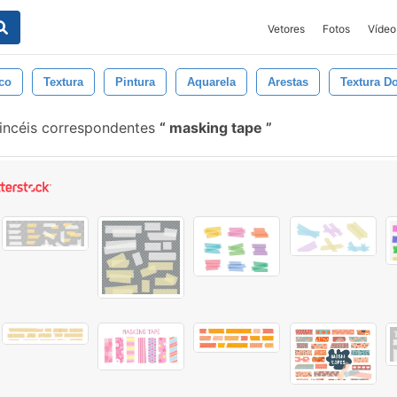
Vetores
Fotos
Vídeo
ico
Textura
Pintura
Aquarela
Arestas
Textura D
incéis correspondentes
masking tape