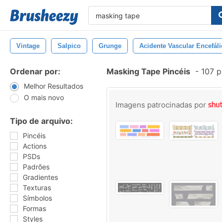
Vintage
Salpico
Grunge
Acidente Vascular Encefál
Ordenar por:
Masking Tape Pincéis
-
107 p
Melhor Resultados
O mais novo
Imagens patrocinadas por
Tipo de arquivo:
Pincéis
Actions
PSDs
Padrões
Gradientes
Texturas
Símbolos
Formas
Styles