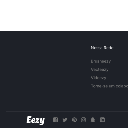
Nossa Rede
Brusheezy
Vecteezy
Videezy
Torne-se um colabo