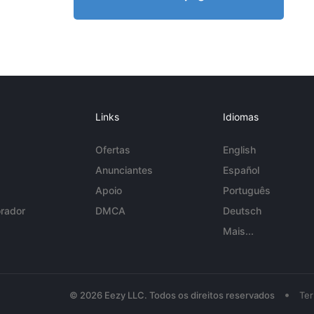
Links
Idiomas
Ofertas
English
Anunciantes
Español
Apoio
Português
rador
DMCA
Deutsch
Mais...
•
© 2026 Eezy LLC. Todos os direitos reservados
Te