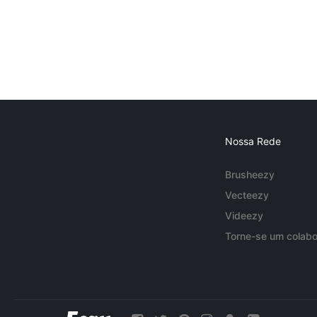
Nossa Rede
Brusheezy
Vecteezy
Videezy
Torne-se um colabo