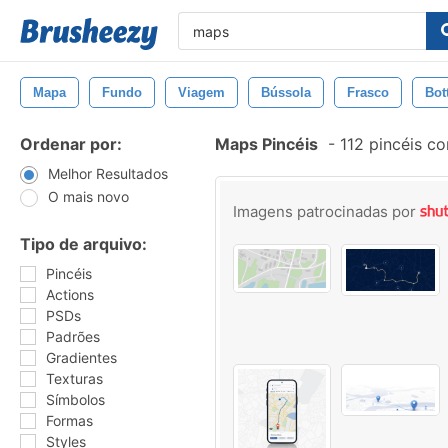
Mapa
Fundo
Viagem
Bússola
Frasco
Bot
Ordenar por:
Maps Pincéis
-
112 pincéis c
Melhor Resultados
O mais novo
Imagens patrocinadas por
Tipo de arquivo:
Pincéis
Actions
PSDs
Padrões
Gradientes
Texturas
Símbolos
Formas
Styles