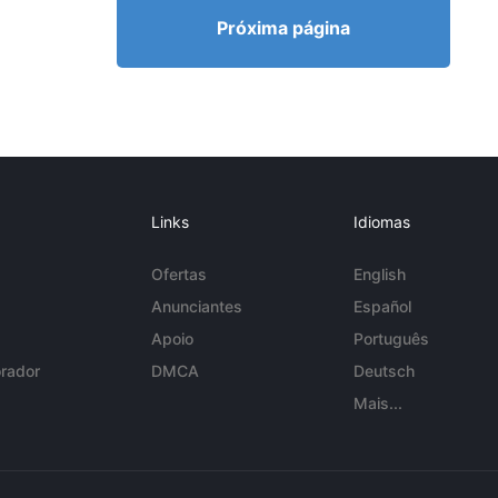
Próxima página
Links
Idiomas
Ofertas
English
Anunciantes
Español
Apoio
Português
rador
DMCA
Deutsch
Mais...