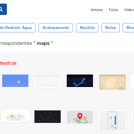
Vetores
Fotos
Vídeo
tle.realistic Água
Acampamento
Mochila
Bolsa
Bin
orrespondentes
maps