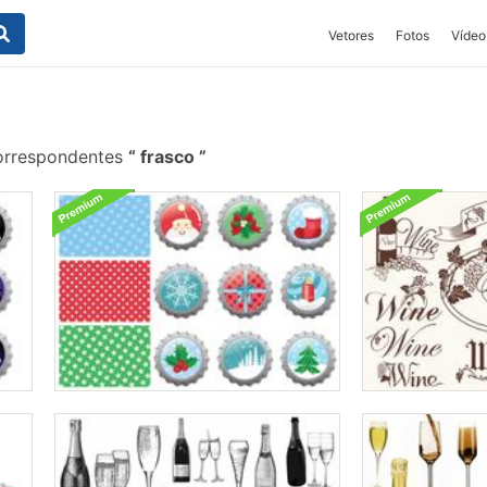
Vetores
Fotos
Vídeo
orrespondentes
frasco