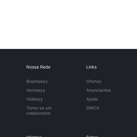
Nossa Rede
Links
Brusheezy
Ofertas
Vecteezy
Anunciantes
Videezy
Apoio
Torne-se um
DMCA
colaborador