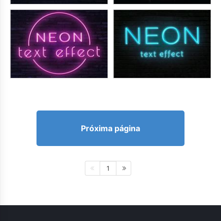
Próxima página
1