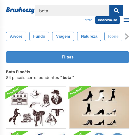
echar
Entrar
Inscreva-se
Árvore
Fundo
Viagem
Natureza
Ícone
Bi
Filters
Bota Pincéis
84 pincéis correspondentes
bota