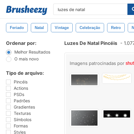
Feriado
Natal
Vintage
Celebração
Retro
N
Ordenar por:
Luzes De Natal Pincéis
-
1.07
Melhor Resultados
O mais novo
Imagens patrocinadas por
Tipo de arquivo:
Pincéis
Actions
PSDs
Padrões
Gradientes
Texturas
Símbolos
Formas
Styles