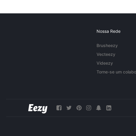
Nossa Rede
Brusheezy
Vecteezy
Videezy
Torne-se um colabo