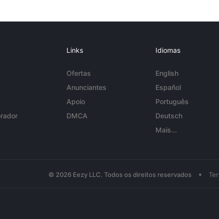
Links
Idiomas
Ofertas
English
Anunciantes
Español
Apoio
Português
rador
DMCA
Deutsch
Mais...
•
© 2026 Eezy LLC. Todos os direitos reservados
Te