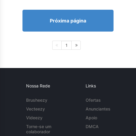
Próxima página
1
Nossa Rede
Links
Brusheezy
Ofertas
Vecteezy
Anunciantes
Videezy
Apoio
Torne-se um
DMCA
colaborador