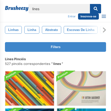
echar
Entrar
Inscreva-se
Linhas
Linha
Abstrato
Escovas De Linha
Esco
Filters
Lines Pincéis
527 pincéis correspondentes
lines