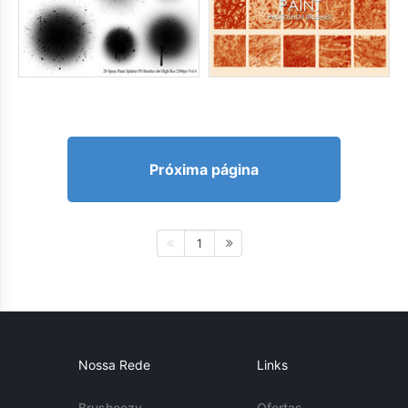
Próxima página
1
Nossa Rede
Links
Brusheezy
Ofertas