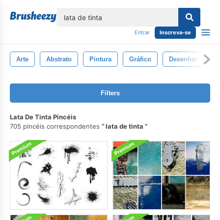
echar
Entrar
Inscreva-se
Arte
Abstrato
Pintura
Gráfico
Desenhar
F
Filters
Lata De Tinta Pincéis
705 pincéis correspondentes
lata de tinta