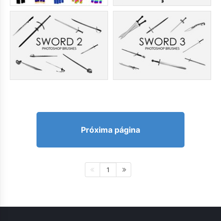
Próxima página
1