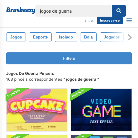
echar
Entrar
Inscreva-se
Jogos
Esporte
Isolado
Bola
Jogador
Pes
Filters
Jogos De Guerra Pincéis
168 pincéis correspondentes
jogos de guerra