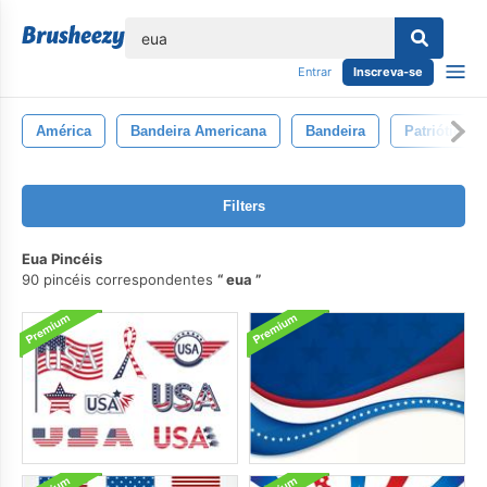
echar
Entrar
Inscreva-se
América
Bandeira Americana
Bandeira
Patriótico
Filters
Eua Pincéis
90 pincéis correspondentes
eua