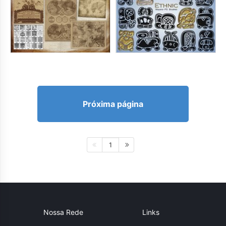
Próxima página
1
Nossa Rede
Links