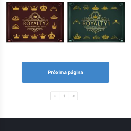
Próxima página
1