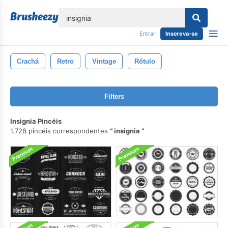
echar
Entrar
Inscreva-se
Crachá
Retro
Vintage
Rótulo
Filters
Insignia Pincéis
1.728 pincéis correspondentes
insignia