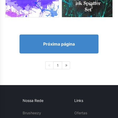
Próxima página
1
Nossa Rede
Links
Brusheezy
Ofertas