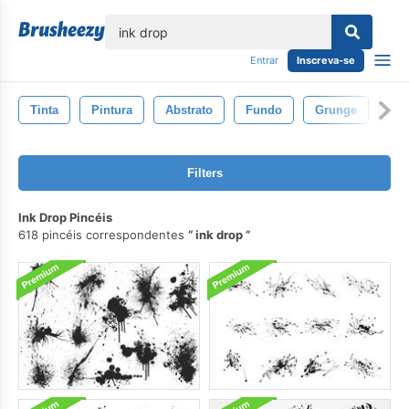
echar
Entrar
Inscreva-se
Tinta
Pintura
Abstrato
Fundo
Grunge
Es
Filters
Ink Drop Pincéis
618 pincéis correspondentes
ink drop