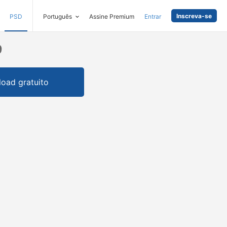
Inscreva-se
PSD
Português
Assine Premium
Entrar
9
oad gratuito