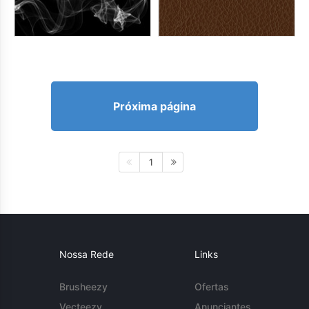
Próxima página
1
Nossa Rede
Links
Brusheezy
Ofertas
Vecteezy
Anunciantes