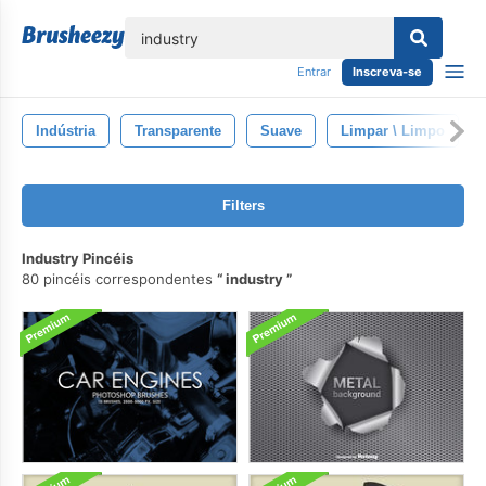
echar
Entrar
Inscreva-se
Indústria
Transparente
Suave
Limpar \ Limpo
Filters
Industry Pincéis
80 pincéis correspondentes
industry