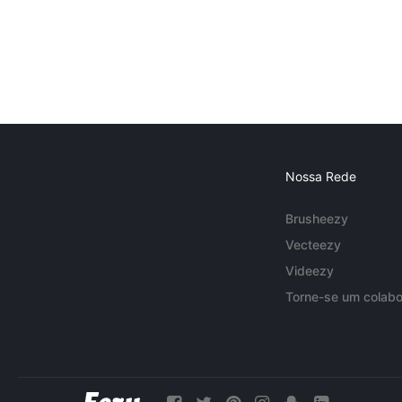
Nossa Rede
Brusheezy
Vecteezy
Videezy
Torne-se um colabo