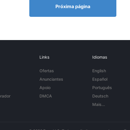
Próxima página
Links
Idiomas
Ofertas
English
Anunciantes
Español
Apoio
Português
rador
DMCA
Deutsch
Mais...