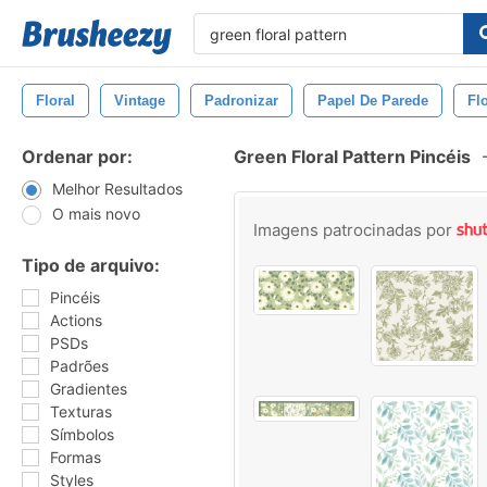
Floral
Vintage
Padronizar
Papel De Parede
Fl
Ordenar por:
Green Floral Pattern Pincéis
Melhor Resultados
O mais novo
Imagens patrocinadas por
Tipo de arquivo:
Pincéis
Actions
PSDs
Padrões
Gradientes
Texturas
Símbolos
Formas
Styles