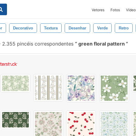
Vetores
Fotos
Vídeo
or
Decorativo
Textura
Desenhar
Verde
Retro
-
2.355 pincéis correspondentes
green floral pattern