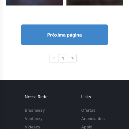
Próxima página
1
Nossa Rede
Links
Brusheezy
Ofertas
Vecteezy
Anunciantes
Videezy
Apoio