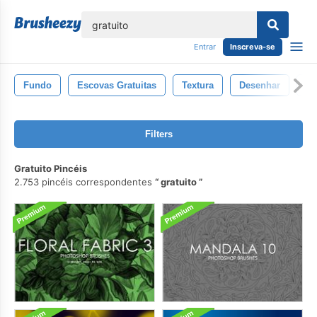
echar
Entrar
Inscreva-se
Fundo
Escovas Gratuitas
Textura
Desenhar
Ab
Filters
Gratuito Pincéis
2.753 pincéis correspondentes
gratuito