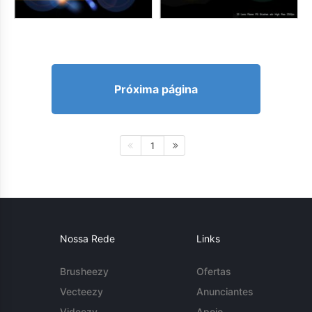
Próxima página
1
Nossa Rede
Links
Brusheezy
Ofertas
Vecteezy
Anunciantes
Videezy
Apoio