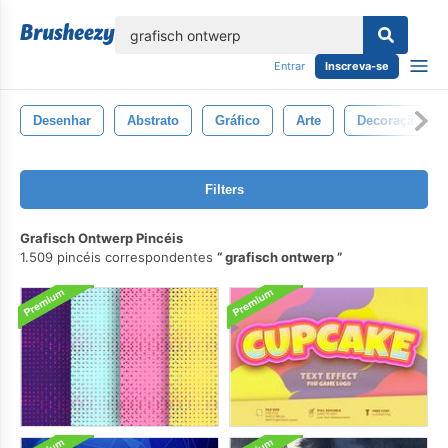
echar
Entrar
Inscreva-se
Desenhar
Abstrato
Gráfico
Arte
Decoração
Filters
Grafisch Ontwerp Pincéis
1.509 pincéis correspondentes
grafisch ontwerp