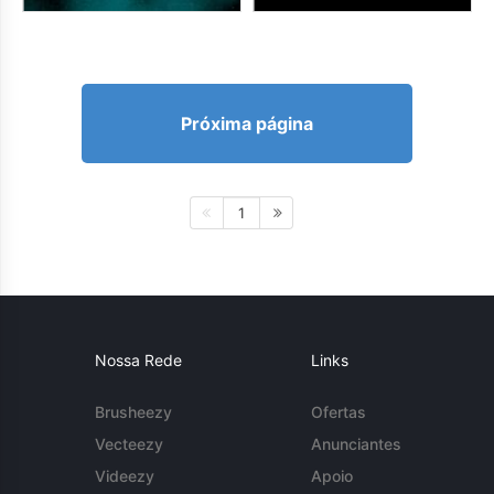
Próxima página
1
Nossa Rede
Links
Brusheezy
Ofertas
Vecteezy
Anunciantes
Videezy
Apoio