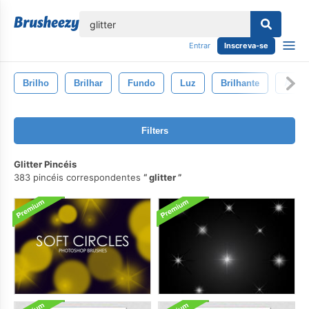
echar
Entrar
Inscreva-se
Brilho
Brilhar
Fundo
Luz
Brilhante
Abstr
Filters
Glitter Pincéis
383 pincéis correspondentes
glitter