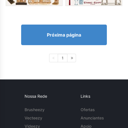
Próxima página
1
Nossa Rede
Links
Brusheezy
Ofertas
Vecteezy
Anunciantes
Videezy
Apoio