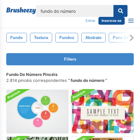
echar
Entrar
Inscreva-se
Fundo
Textura
Fundos
Abstrato
Pano De Fun
Filters
Fundo Do Número Pincéis
2.814 pincéis correspondentes
fundo do número