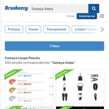
echar
Entrar
Inscreva-se
Fumaça
Suave
Transparente
Limpar \ Limpo
I
Filters
Fumaça Limpa Pincéis
434 pincéis correspondentes
fumaça limpa