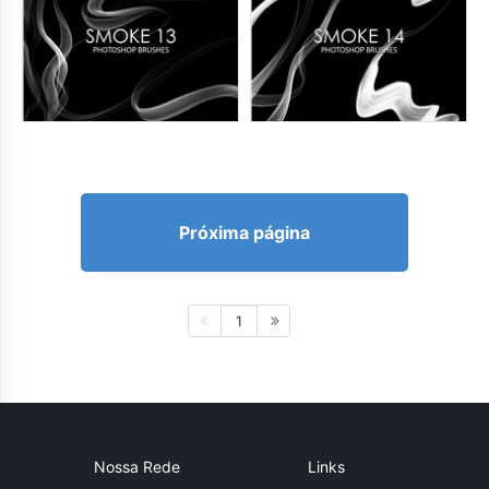
Próxima página
1
Nossa Rede
Links