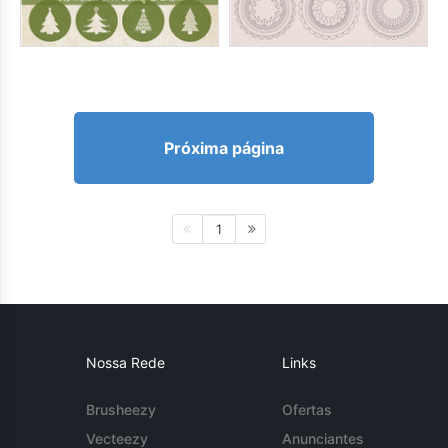
Próxima página
1
Nossa Rede
Links
Brusheezy
Ofertas
Vecteezy
Anunciantes