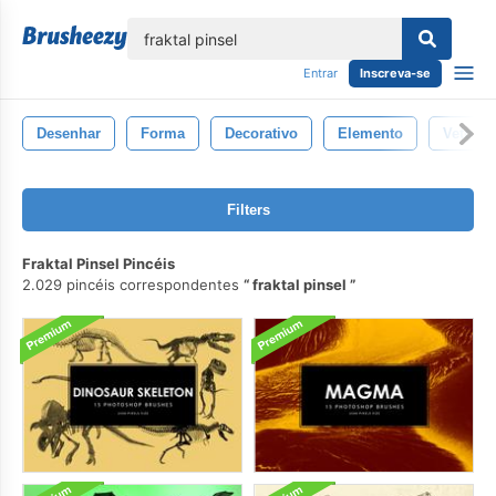
echar
Entrar
Inscreva-se
Desenhar
Forma
Decorativo
Elemento
Vetor
Filters
Fraktal Pinsel Pincéis
2.029 pincéis correspondentes
fraktal pinsel