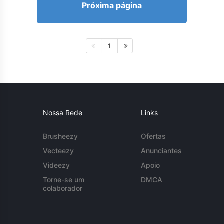
Próxima página
1
Nossa Rede
Links
Brusheezy
Ofertas
Vecteezy
Anunciantes
Videezy
Apoio
Torne-se um
DMCA
colaborador