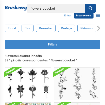
echar
Entrar
Inscreva-se
Floral
Flor
Desenhar
Vintage
Natureza
Pa
Filters
Flowers Boucket Pincéis
824 pincéis correspondentes
flowers boucket