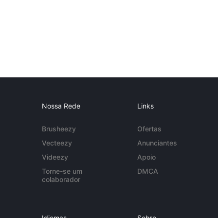
Nossa Rede
Links
Brusheezy
Ofertas
Vecteezy
Anunciantes
Videezy
Apoio
Torne-se um
DMCA
colaborador
Idiomas
Sobre