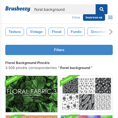
echar
Entrar
Inscreva-se
Textura
Vintage
Floral
Fundo
Desenhar
P
Filters
Floral Background Pincéis
3.509 pincéis correspondentes
floral background