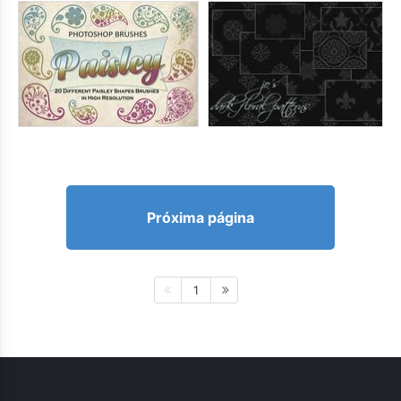
Próxima página
1