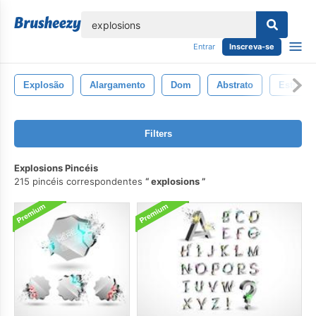
echar
Entrar
Inscreva-se
Explosão
Alargamento
Dom
Abstrato
Estrela
Filters
Explosions Pincéis
215 pincéis correspondentes
explosions