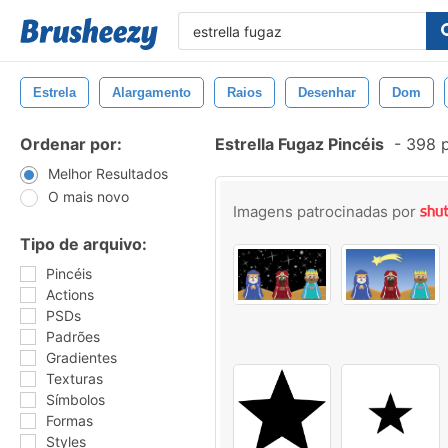
Estrela
Alargamento
Raios
Desenhar
Dom
Ordenar por:
Estrella Fugaz Pincéis
-
398 p
Melhor Resultados
O mais novo
Imagens patrocinadas por
Tipo de arquivo:
Pincéis
Actions
PSDs
Padrões
Gradientes
Texturas
Símbolos
Formas
Styles