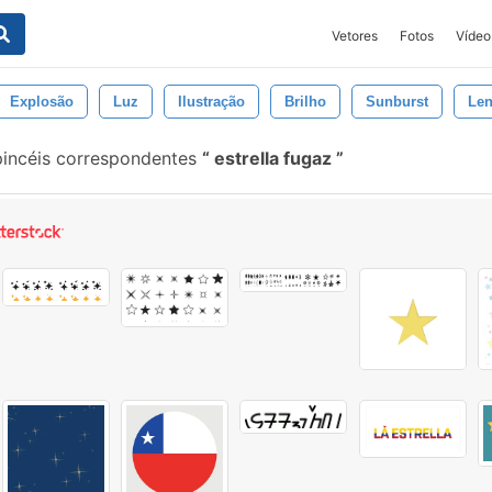
Vetores
Fotos
Vídeo
Explosão
Luz
Ilustração
Brilho
Sunburst
Len
incéis correspondentes
estrella fugaz