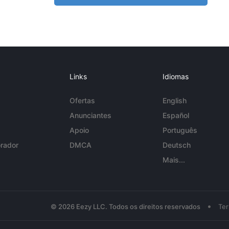
Links
Idiomas
Ofertas
English
Anunciantes
Español
Apoio
Português
rador
DMCA
Deutsch
Mais...
•
© 2026 Eezy LLC. Todos os direitos reservados
Te