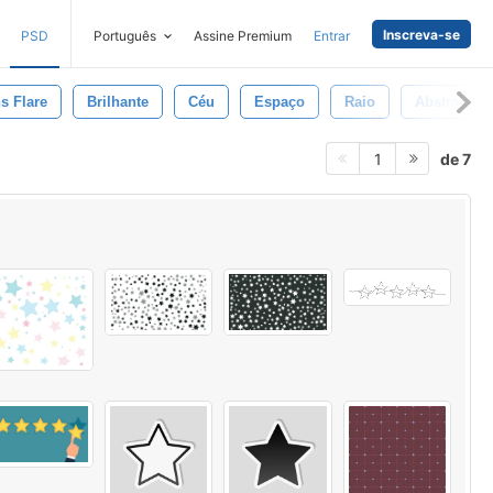
Inscreva-se
PSD
Português
Assine Premium
Entrar
s Flare
Brilhante
Céu
Espaço
Raio
Abstrato
de 7
1