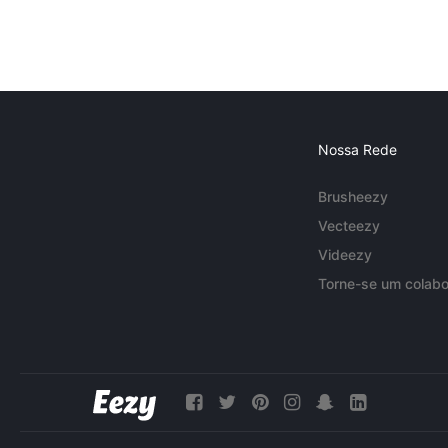
Nossa Rede
Brusheezy
Vecteezy
Videezy
Torne-se um colabo