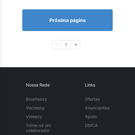
Próxima página
1
Nossa Rede
Links
Brusheezy
Ofertas
Vecteezy
Anunciantes
Videezy
Apoio
Torne-se um
DMCA
colaborador