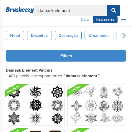
echar
Entrar
Inscreva-se
Floral
Desenhar
Decoração
Ornamental
Eleme
Filters
Damask Element Pincéis
1.401 pincéis correspondentes
damask element