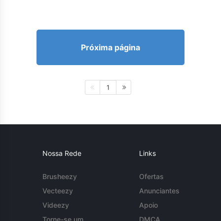
Próxima página
1
Nossa Rede
Links
Brusheezy
Ofertas
Vecteezy
Anunciantes
Videezy
Apoio
Torne-se um
DMCA