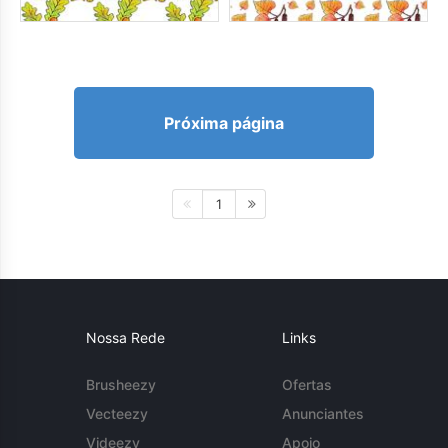
Próxima página
1
Nossa Rede
Links
Brusheezy
Ofertas
Vecteezy
Anunciantes
Videezy
Apoio