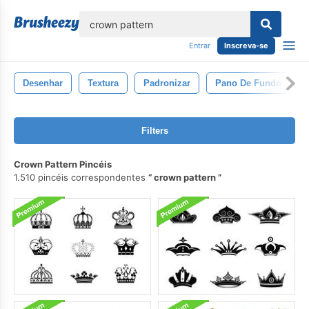
echar
Entrar
Inscreva-se
Desenhar
Textura
Padronizar
Pano De Fundo
Filters
Crown Pattern Pincéis
1.510 pincéis correspondentes
crown pattern