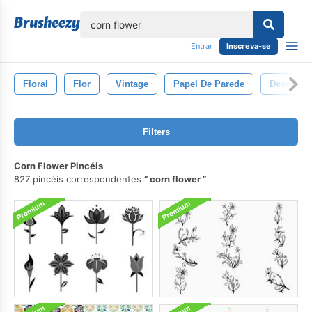
echar
Entrar
Inscreva-se
Floral
Flor
Vintage
Papel De Parede
Desenhar
Filters
Corn Flower Pincéis
827 pincéis correspondentes
corn flower