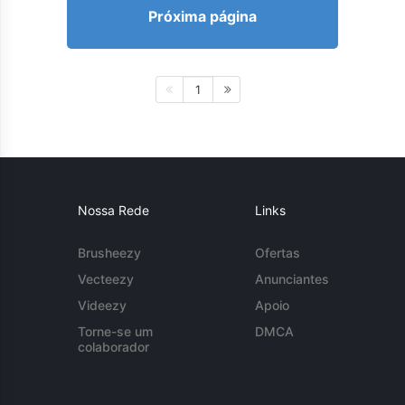
Próxima página
1
Nossa Rede
Links
Brusheezy
Ofertas
Vecteezy
Anunciantes
Videezy
Apoio
Torne-se um
DMCA
colaborador