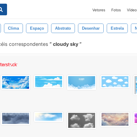
Vetores
Fotos
Vídeo
Clima
Espaço
Abstrato
Desenhar
Estrela
N
éis correspondentes
cloudy sky