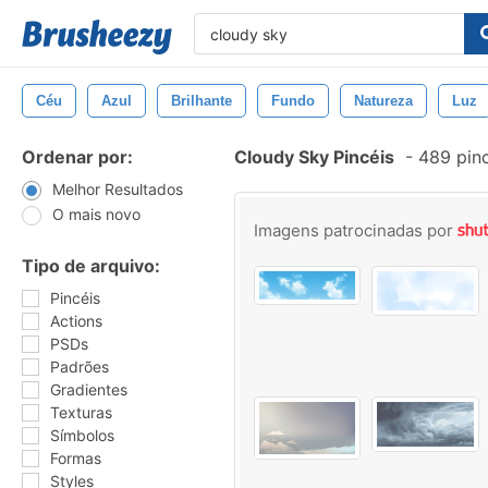
Céu
Azul
Brilhante
Fundo
Natureza
Luz
Ordenar por:
Cloudy Sky Pincéis
-
489 pinc
Melhor Resultados
O mais novo
Imagens patrocinadas por
Tipo de arquivo:
Pincéis
Actions
PSDs
Padrões
Gradientes
Texturas
Símbolos
Formas
Styles