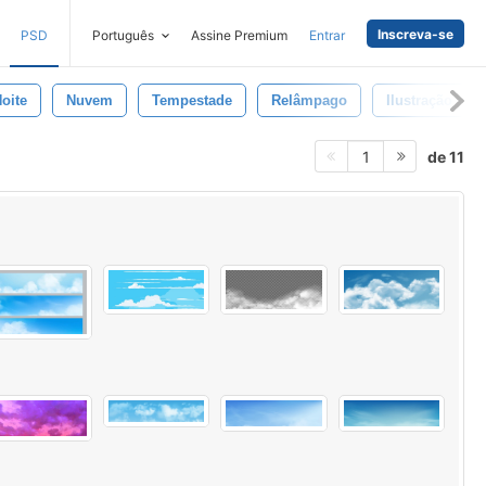
Inscreva-se
PSD
Português
Assine Premium
Entrar
oite
Nuvem
Tempestade
Relâmpago
Ilustração
de 11
1