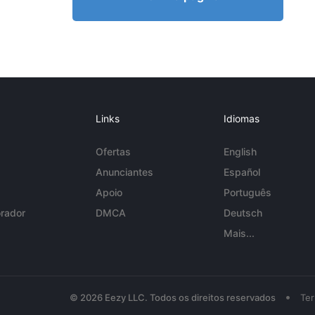
Links
Idiomas
Ofertas
English
Anunciantes
Español
Apoio
Português
rador
DMCA
Deutsch
Mais...
•
© 2026 Eezy LLC. Todos os direitos reservados
Te