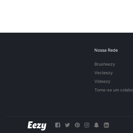
Nossa Rede
Brusheezy
Vecteezy
Videezy
Torne-se um colabo