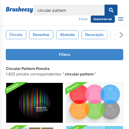
echar
Entrar
Inscreva-se
Círculo
Desenhar
Abstrato
Decoração
Cor
Filters
Circular Pattern Pincéis
1.825 pincéis correspondentes
circular pattern