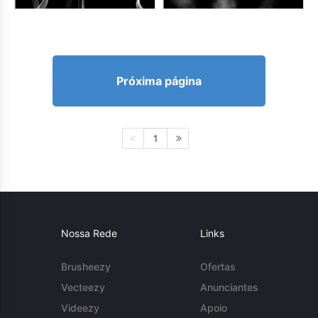
Próxima página
1
Nossa Rede
Links
Brusheezy
Ofertas
Vecteezy
Anunciantes
Videezy
Apoio