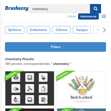
echar
Entrar
Inscreva-se
Química
Enfermeira
Ciência
Sangue
Doença
Filters
Chemistry Pincéis
199 pincéis correspondentes
chemistry