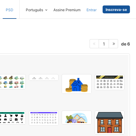
Inscreva-se
PSD
Português
Assine Premium
Entrar
de 6
1