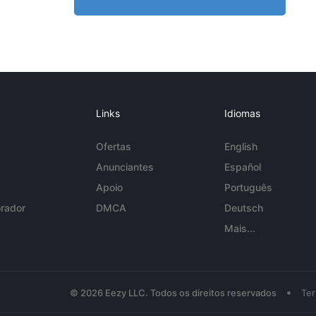
Links
Idiomas
Ofertas
English
Anunciantes
Español
Apoio
Português
rador
DMCA
Deutsch
Mais...
•
© 2026 Eezy LLC. Todos os direitos reservados
Te