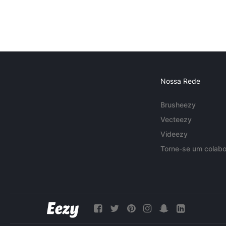
Nossa Rede
Brusheezy
Vecteezy
Videezy
Torne-se um colabo