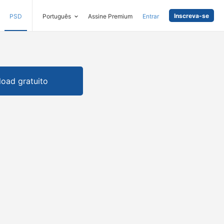
Inscreva-se
PSD
Português
Assine Premium
Entrar
oad gratuito